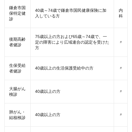
鎌倉市国
40歳～74歳で鎌倉市国民健康保険に加
内
保特定健
入している方
科
診
75歳以上の方および65歳～74歳で、一
後期高齢
定の障害により広域連合の認定を受けた
〃
者健診
方
生保受給
40歳以上の生活保護受給中の方
〃
者健診
大腸がん
40歳以上の方
〃
検診
肺がん・
40歳以上の方
〃
結核検診