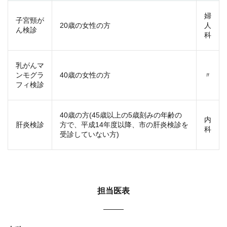
婦
子宮頸が
20歳の女性の方
人
ん検診
科
乳がんマ
ンモグラ
40歳の女性の方
〃
フィ検診
40歳の方(45歳以上の5歳刻みの年齢の
内
肝炎検診
方で、平成14年度以降、市の肝炎検診を
科
受診していない方)
担当医表