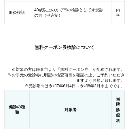
40歳以上の方で市の検診として未受診
内
肝炎検診
の方（申込制）
科
無料クーポン券検診について
※対象の方は鎌倉市より「無料クーポン券」が配布されます。
※お手元の受診券に明記の検査項目を確認の上、ご予約いただき
ますようお願い致します。
※受診期間は令和7年6月4日～令和8年2月末までです。
当
院
健診の種
対象者
診
類
療
科