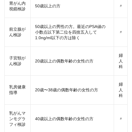
胃がん内
50歳以上の方
〃
視鏡検診
50歳以上の男性の方。最近のPSA値の
前立腺が
小数点以下第二位を四捨五入して
〃
ん検診
1.0ng/ml以下の方は除く
婦
子宮頸が
20歳以上の偶数年齢の女性の方
人
ん検診
科
婦
乳房健康
20歳〜38歳の偶数年齢の女性の方
人
指導
科
乳がんマ
ンモグラ
40歳以上の偶数年齢の女性の方
〃
フィ検診