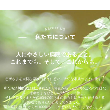
人にやさしい病院であること。
これまでも。そして、これからも。
患者さまを大切な家族のように想い、大切な家族のように接する
こと。
私たち清川病院は創立された100年前から、ただ病を診るのではな
く、患者さまをひとりの”人”として接し、
そして患者さまとその家族の皆さまの暮らしにそっと寄り添える
存在でありたいと考えてきました。
清川病院はこれからの100年も、この想いを大切にしながら、人に